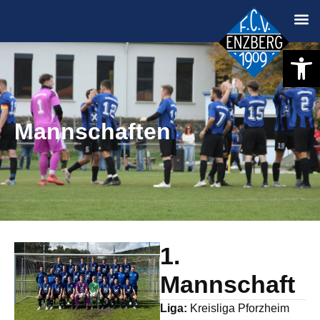
Werkzeugle
Mannschaften
1.
Mannschaft
Liga:
Kreisliga Pforzheim