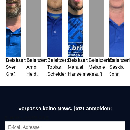
Beisitzer
:
Beisitzer:
Beisitzer:
Beisitzer:
Beisitzerin:
Beisitzeri
Sven
Arno
Tobias
Manuel
Melanie
Saskia
Graf
Heidt
Scheider
Hanselmann
Knauß
John
Verpasse keine News, jetzt anmelden!
E-MAIL-ADRESSE